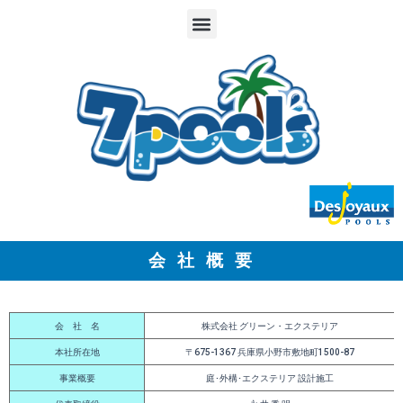
メ
ニ
ュ
ー
会 社 概 要
会 社 名
株式会社 グリーン・エクステリア
本社所在地
〒675-1367 兵庫県小野市敷地町1500-87
事業概要
庭･外構･エクステリア 設計施工