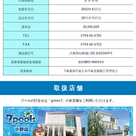
代表取締役
永 井 秀 明
創業年月日
2002年4月1日
設立年月日
2011年7月1日
資本金
23,000,000
T E L
0794-60-3735
F A X
0794-60-3732
建設業許可
兵庫県知事(般-23) 第353699号
産業廃棄物収集運搬業
第02805184356号
有資格者
1級建築/1級土木/1級造園施工管理技士
取 扱 店 舗
プールの打合せは「green7」の各店舗をご利用いただけます。